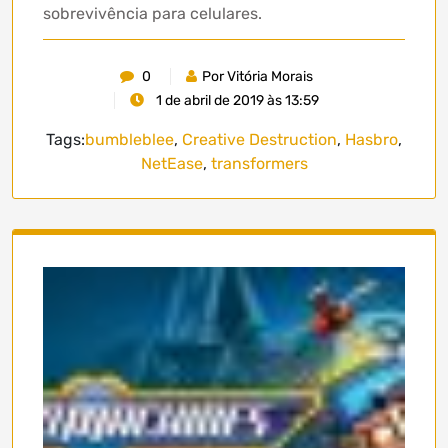
sobrevivência para celulares.
0
Por Vitória Morais
1 de abril de 2019 às 13:59
Tags:
bumbleblee
,
Creative Destruction
,
Hasbro
,
NetEase
,
transformers