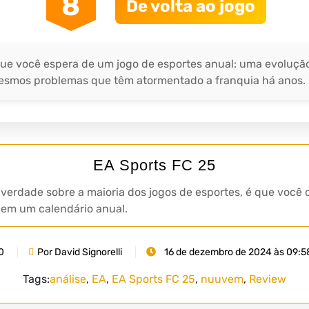
8
De volta ao jogo
que você espera de um jogo de esportes anual: uma evoluçã
mesmos problemas que têm atormentado a franquia há anos.
EA Sports FC 25
 verdade sobre a maioria dos jogos de esportes, é que você
uem um calendário anual.
0
Por David Signorelli
16 de dezembro de 2024 às 09:5
Tags:
análise
,
EA
,
EA Sports FC 25
,
nuuvem
,
Review