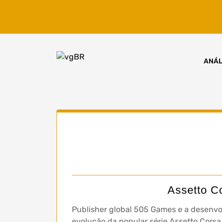
Skip
to
content
ANÁL
Assetto C
Publisher global 505 Games e a desenvo
evolução da popular série Assetto Corsa