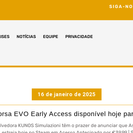
SIGA-NO
ISES
NOTÍCIAS
EQUIPE
PRIVACIDADE
16 de janeiro de 2025
orsa EVO Early Access disponível hoje pa
lvedora KUNOS Simulazioni têm o prazer de anunciar que As
, estreia hoje no Steam em Acesso Antecipado por €39,99 | 