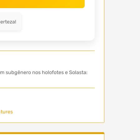
erteza!
um subgênero nos holofotes e Solasta:
ntures