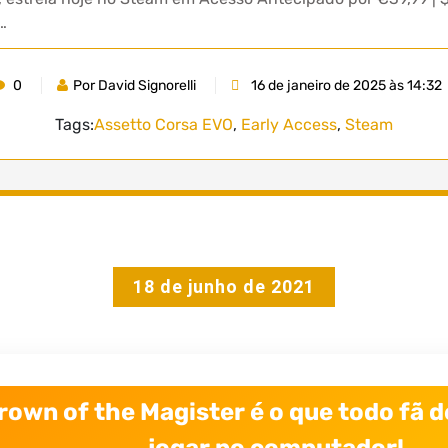
…
0
Por David Signorelli
16 de janeiro de 2025 às 14:32
Tags:
Assetto Corsa EVO
,
Early Access
,
Steam
18 de junho de 2021
rown of the Magister é o que todo fã 