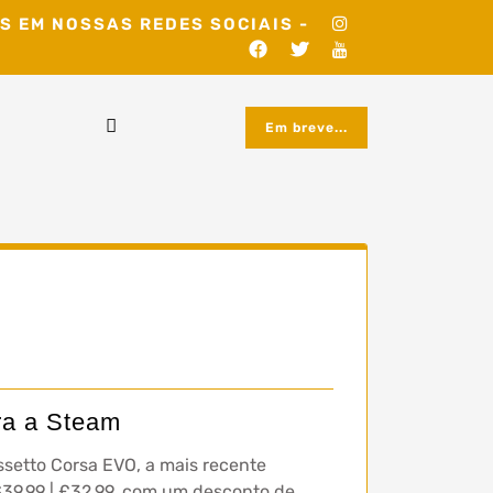
S EM NOSSAS REDES SOCIAIS -
Em breve...
ra a Steam
setto Corsa EVO, a mais recente
$39,99 | £32,99, com um desconto de