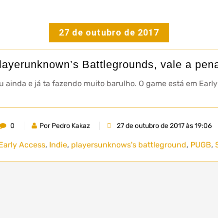
27 de outubro de 2017
layerunknown’s Battlegrounds, vale a pen
 ainda e já ta fazendo muito barulho. O game está em Earl
0
Por Pedro Kakaz
27 de outubro de 2017 às 19:06
Early Access
,
Indie
,
playersunknows's battleground
,
PUGB
,