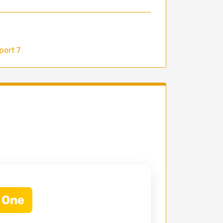
port 7
 One