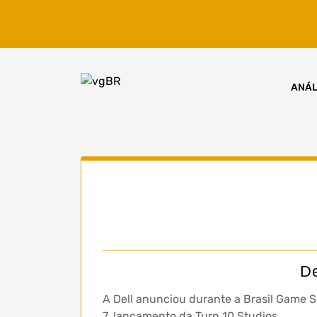
Skip
to
content
ANÁL
De
A Dell anunciou durante a Brasil Game 
7, lançamento da Turn 10 Studios.