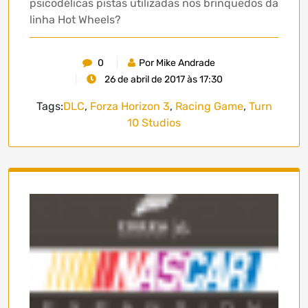
psicodélicas pistas utilizadas nos brinquedos da
linha Hot Wheels?
0
Por Mike Andrade
26 de abril de 2017 às 17:30
Tags:
DLC
,
Forza Horizon 3
,
Racing Game
,
Turn
10 Studios