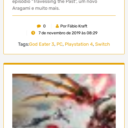
episódio “Travessing the Past”, um novo
Aragami e muito mais.
0
Por Fábio Kraft
7 de novembro de 2019 às 08:29
Tags:
God Eater 3
,
PC
,
Playstation 4
,
Switch