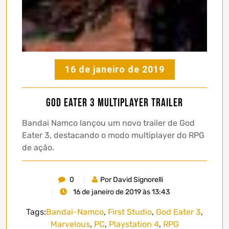
16 de janeiro de 2019
God Eater 3 Multiplayer Trailer
Bandai Namco lançou um novo trailer de God
Eater 3, destacando o modo multiplayer do RPG
de ação.
0
Por David Signorelli
16 de janeiro de 2019 às 13:43
Tags:
Bandai-Namco
,
First Studio
,
God Eater 3
,
Marvelous
,
PC
,
Playstation 4
,
RPG