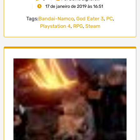
17 de janeiro de 2019 às 16:51
Tags:
Bandai-Namco
,
God Eater 3
,
PC
,
Playstation 4
,
RPG
,
Steam