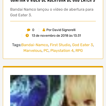
Confira o vídeo de abertura de God Eater 3
Bandai Namco lançou o vídeo de abertura para
God Eater 3.
0
Por David Signorelli
13 de novembro de 2018 às 13:31
Tags:
Bandai-Namco
,
First Studio
,
God Eater 3
,
Marvelous
,
PC
,
Playstation 4
,
RPG