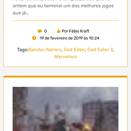
ontem que eu terminei um dos melhores jogos
que já…
0
Por Fábio Kraft
19 de fevereiro de 2019 às 10:24
Tags:
Bandai-Namco
,
God Eater
,
God Eater 3
,
Marvelous