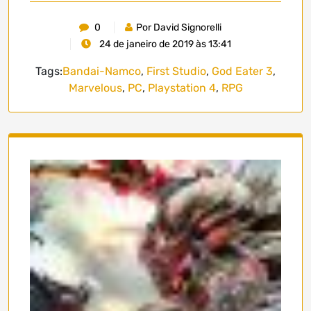
0
Por David Signorelli
24 de janeiro de 2019 às 13:41
Tags:
Bandai-Namco
,
First Studio
,
God Eater 3
,
Marvelous
,
PC
,
Playstation 4
,
RPG