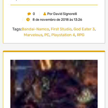
0
Por David Signorelli
8 de novembro de 2018 às 13:26
Tags:
Bandai-Namco
,
First Studio
,
God Eater 3
,
Marvelous
,
PC
,
Playstation 4
,
RPG