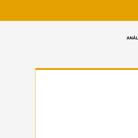
Skip
to
content
ANÁL