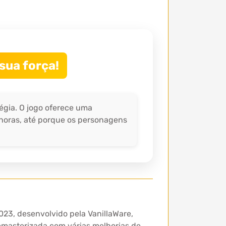
sua força!
égia. O jogo oferece uma
 horas, até porque os personagens
23, desenvolvido pela VanillaWare,
remasterizada com várias melhorias de