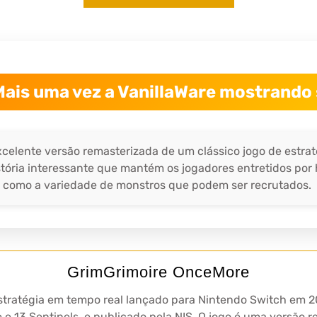
ais uma vez a VanillaWare mostrando 
celente versão remasterizada de um clássico jogo de estrat
stória interessante que mantém os jogadores entretidos por
m como a variedade de monstros que podem ser recrutados.
GrimGrimoire OnceMore
stratégia em tempo real lançado para Nintendo Switch em 20
e 13 Sentinels, e publicado pela NIS. O jogo é uma versão 