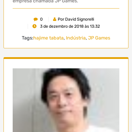
empresa chamada JP Games.
0
Por David Signorelli
3 de dezembro de 2018 às 13:32
Tags:
hajime tabata
,
Indústria
,
JP Games