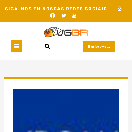
Skip
SIGA-NOS EM NOSSAS REDES SOCIAIS -
to
content
Em breve...