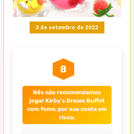
3 de setembro de 2022
8
Nós não recomendamos
jogar Kirby's Dream Buffet
com fome, por sua conta em
risco.