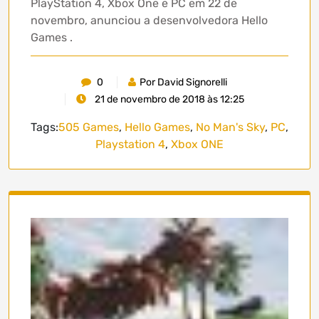
PlayStation 4, Xbox One e PC em 22 de
novembro, anunciou a desenvolvedora Hello
Games .
0
Por David Signorelli
21 de novembro de 2018 às 12:25
Tags:
505 Games
,
Hello Games
,
No Man's Sky
,
PC
,
Playstation 4
,
Xbox ONE