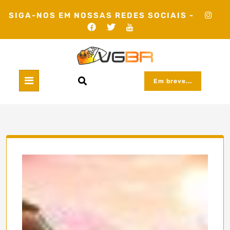
Skip
SIGA-NOS EM NOSSAS REDES SOCIAIS -
to
content
Em breve...