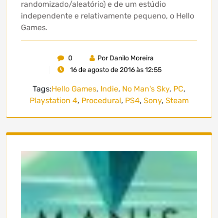
randomizado/aleatório) e de um estúdio
independente e relativamente pequeno, o Hello
Games.
0
Por Danilo Moreira
16 de agosto de 2016 às 12:55
Tags:
Hello Games
,
Indie
,
No Man's Sky
,
PC
,
Playstation 4
,
Procedural
,
PS4
,
Sony
,
Steam