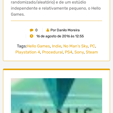
randomizado/aleatório) e de um estúdio
independente e relativamente pequeno, o Hello
Games.
0
Por Danilo Moreira
16 de agosto de 2016 às 12:55
Tags:
Hello Games
,
Indie
,
No Man's Sky
,
PC
,
Playstation 4
,
Procedural
,
PS4
,
Sony
,
Steam