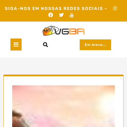
Skip
SIGA-NOS EM NOSSAS REDES SOCIAIS -
to
content
Em breve...