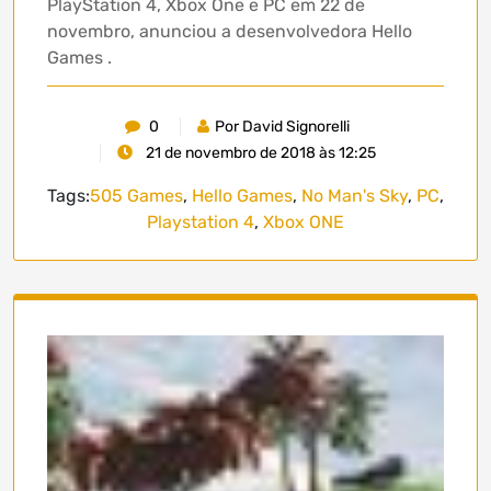
PlayStation 4, Xbox One e PC em 22 de
novembro, anunciou a desenvolvedora Hello
Games .
0
Por David Signorelli
21 de novembro de 2018 às 12:25
Tags:
505 Games
,
Hello Games
,
No Man's Sky
,
PC
,
Playstation 4
,
Xbox ONE