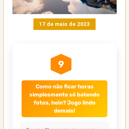
17 de maio de 2023
9
Como não ficar horas
simplesmente só batendo
fotos, hein? Jogo lindo
demais!