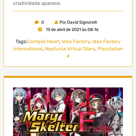
criatividade aparece.
0
Por David Signorelli
13 de abril de 2021 às 08:16
Tags:
Compile Heart
,
Idea Factory
,
Idea Factory
International
,
Neptunia Virtual Stars
,
Playstation
4