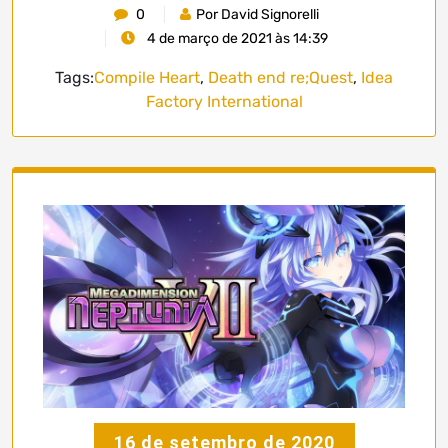
0
Por David Signorelli
4 de março de 2021 às 14:39
Tags:
Compile Heart
,
Death end re;Quest
,
Idea
Factory International
16 de setembro de 2020