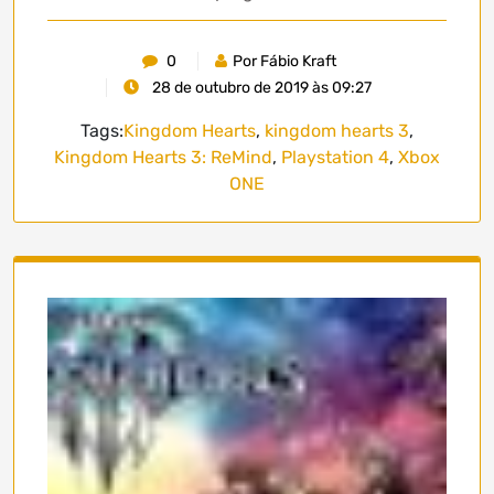
0
Por Fábio Kraft
28 de outubro de 2019 às 09:27
Tags:
Kingdom Hearts
,
kingdom hearts 3
,
Kingdom Hearts 3: ReMind
,
Playstation 4
,
Xbox
ONE