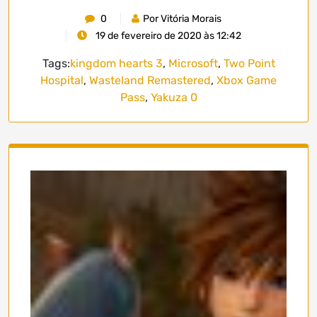
0
Por Vitória Morais
19 de fevereiro de 2020 às 12:42
Tags:
kingdom hearts 3
,
Microsoft
,
Two Point
Hospital
,
Wasteland Remastered
,
Xbox Game
Pass
,
Yakuza 0