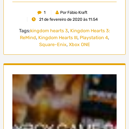
1
Por Fábio Kraft
21 de fevereiro de 2020 às 11:54
Tags:
kingdom hearts 3
,
Kingdom Hearts 3:
ReMind
,
Kingdom Hearts III
,
Playstation 4
,
Square-Enix
,
Xbox ONE