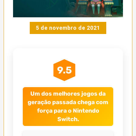
5 de novembro de 2021
9.5
Um dos melhores jogos da
geração passada chega com
força para o Nintendo
Switch.