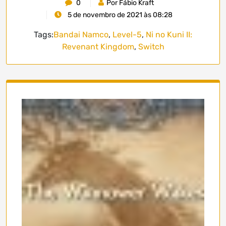
0
Por Fábio Kraft
5 de novembro de 2021 às 08:28
Tags:
Bandai Namco
,
Level-5
,
Ni no Kuni II:
Revenant Kingdom
,
Switch