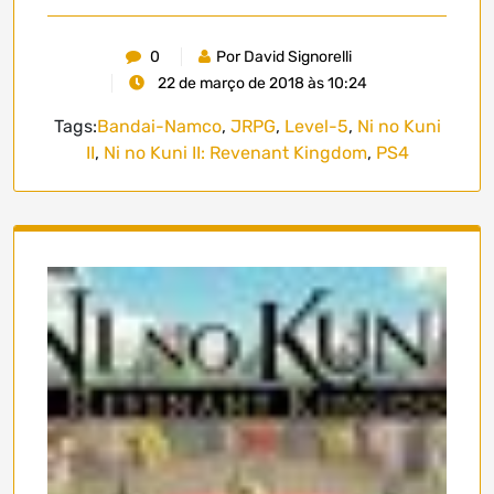
0
Por David Signorelli
22 de março de 2018 às 10:24
Tags:
Bandai-Namco
,
JRPG
,
Level-5
,
Ni no Kuni
II
,
Ni no Kuni II: Revenant Kingdom
,
PS4