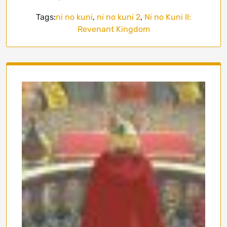
Tags:
ni no kuni
,
ni no kuni 2
,
Ni no Kuni II:
Revenant Kingdom