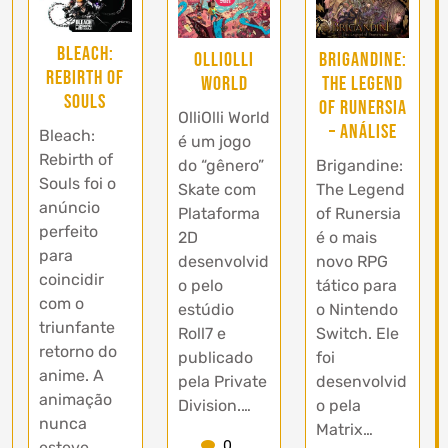
Bleach:
OlliOlli
Brigandine:
Rebirth of
World
The Legend
Souls
of Runersia
OlliOlli World
– Análise
Bleach:
é um jogo
Rebirth of
do “gênero”
Brigandine:
Souls foi o
Skate com
The Legend
anúncio
Plataforma
of Runersia
perfeito
2D
é o mais
para
desenvolvid
novo RPG
coincidir
o pelo
tático para
com o
estúdio
o Nintendo
triunfante
Roll7 e
Switch. Ele
retorno do
publicado
foi
anime. A
pela Private
desenvolvid
animação
Division.…
o pela
nunca
Matrix…
0
esteve…