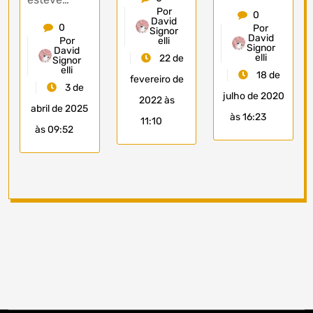
Por
0
David
0
Por
Signor
David
elli
Por
Signor
David
elli
22 de
Signor
elli
18 de
fevereiro de
3 de
julho de 2020
2022 às
abril de 2025
às 16:23
11:10
às 09:52