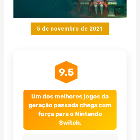
5 de novembro de 2021
9.5
Um dos melhores jogos da
geração passada chega com
força para o Nintendo
Switch.