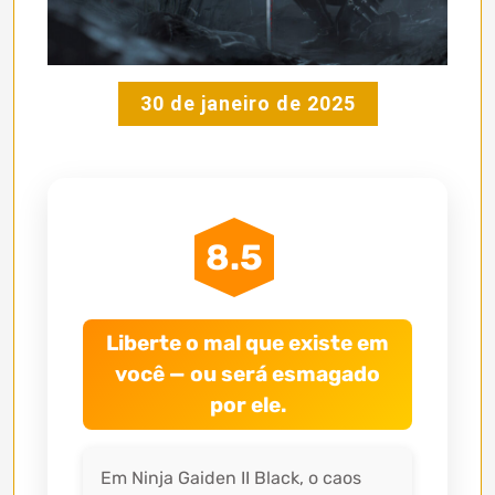
30 de janeiro de 2025
8.5
Liberte o mal que existe em
você — ou será esmagado
por ele.
Em Ninja Gaiden II Black, o caos