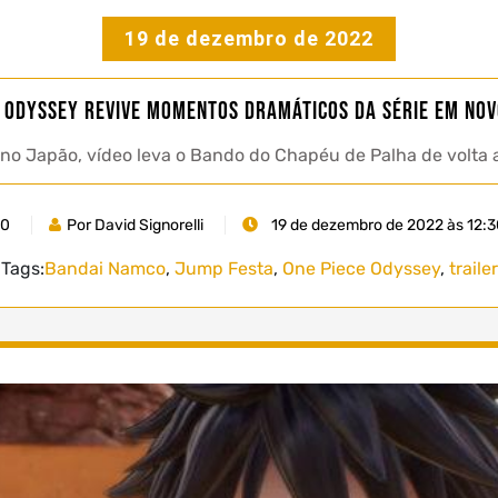
19 de dezembro de 2022
e Odyssey revive momentos dramáticos da série em nov
no Japão, vídeo leva o Bando do Chapéu de Palha de volta a
0
Por David Signorelli
19 de dezembro de 2022 às 12:
Tags:
Bandai Namco
,
Jump Festa
,
One Piece Odyssey
,
trailer