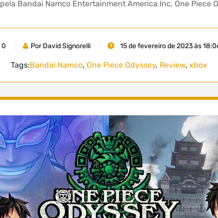
o pela Bandai Namco Entertainment America Inc, One Piece
0
Por David Signorelli
15 de fevereiro de 2023 às 18:0
Tags:
Bandai Namco
,
One Piece Odyssey
,
Review
,
xbox