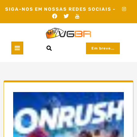
Skip
SIGA-NOS EM NOSSAS REDES SOCIAIS -
to
content
Em breve...