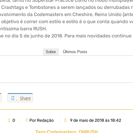
 beta, tanto no Superstar Practice como no modo multipla
 de Crashtags e Tombstones a serem lançados ou derrubadas n
volvimento da Codemasters em Cheshire, Reino Unido (ante
 objetivo é correr com estilo e estilo é o que conta quando 
antíssima barra RUSH.
e no dia 5 de junho de 2018. Para mais novidades continue 
Sobre
Últimos Posts
Share
0
Por Redação
9 de maio de 2018 às 18:42
Tags:
Codemasters
,
ONRUSH