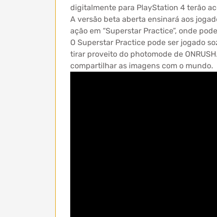
digitalmente para PlayStation 4 terão a
A versão beta aberta ensinará aos joga
ação em “Superstar Practice”, onde pode
O Superstar Practice pode ser jogado s
tirar proveito do photomode de ONRUSH. 
compartilhar as imagens com o mundo.