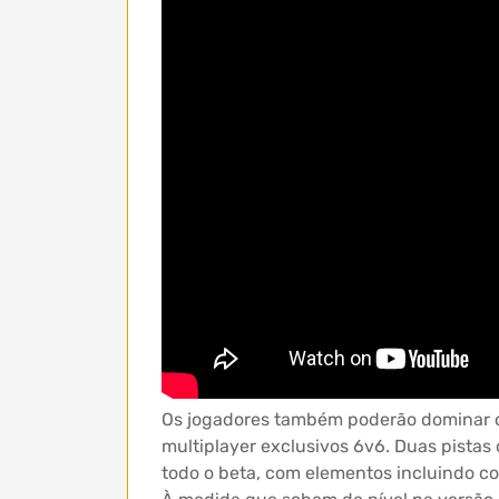
Os jogadores também poderão dominar o
multiplayer exclusivos 6v6. Duas pistas 
todo o beta, com elementos incluindo co