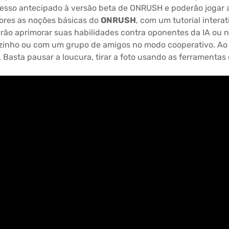
cesso antecipado à versão beta de ONRUSH e poderão jogar an
dores as noções básicas do
ONRUSH
, com um tutorial intera
rão aprimorar suas habilidades contra oponentes da IA ou n
ozinho ou com um grupo de amigos no modo cooperativo. Ao 
Basta pausar a loucura, tirar a foto usando as ferramentas 