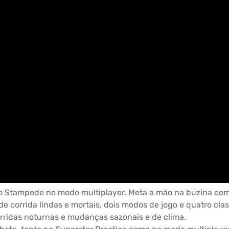
 Stampede no modo multiplayer. Meta a mão na buzina com
de corrida lindas e mortais, dois modos de jogo e quatro cla
rridas noturnas e mudanças sazonais e de clima.