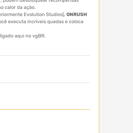
yer, podem desbloquear recompensas
o calor da ação.
riormente Evolution Studios),
ONRUSH
você executa incríveis quedas e coloca
ligado aqui no vgBR.