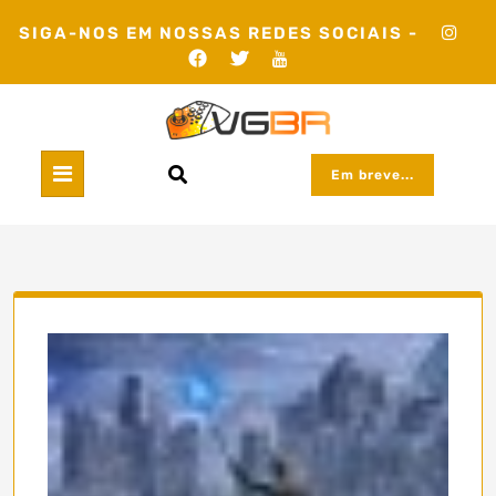
Skip
SIGA-NOS EM NOSSAS REDES SOCIAIS -
to
content
Em breve...