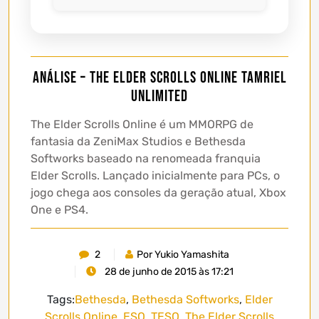
Análise – The Elder Scrolls Online Tamriel
Unlimited
The Elder Scrolls Online é um MMORPG de
fantasia da ZeniMax Studios e Bethesda
Softworks baseado na renomeada franquia
Elder Scrolls. Lançado inicialmente para PCs, o
jogo chega aos consoles da geração atual, Xbox
One e PS4.
2
Por Yukio Yamashita
28 de junho de 2015 às 17:21
Tags:
Bethesda
,
Bethesda Softworks
,
Elder
Scrolls Online
,
ESO
,
TESO
,
The Elder Scrolls