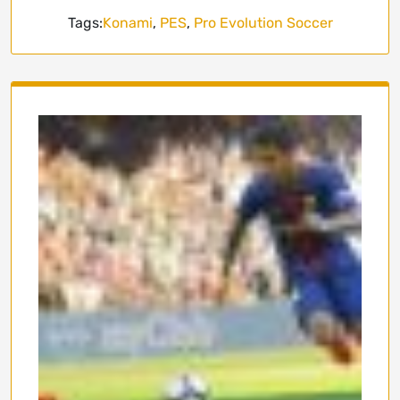
Tags:
Konami
,
PES
,
Pro Evolution Soccer