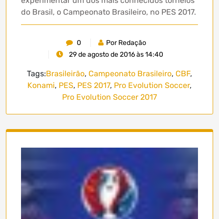
experimentar um dos mais conhecidos torneios
do Brasil, o Campeonato Brasileiro, no PES 2017.
0
Por Redação
29 de agosto de 2016 às 14:40
Tags:
Brasileirão
,
Campeonato Brasileiro
,
CBF
,
Konami
,
PES
,
PES 2017
,
Pro Evolution Soccer
,
Pro Evolution Soccer 2017