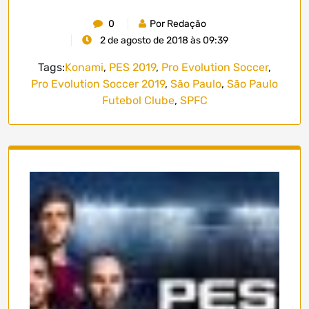
0
Por Redação
2 de agosto de 2018 às 09:39
Tags:
Konami
,
PES 2019
,
Pro Evolution Soccer
,
Pro Evolution Soccer 2019
,
São Paulo
,
São Paulo
Futebol Clube
,
SPFC