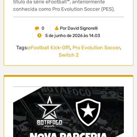
título da série eFootball™, anteriormente
conhecida como Pro Evolution Soccer (PES).
0
Por David Signorelli
5 de junho de 2026 às 14:03
Tags:
eFootball Kick-Off!
,
Pro Evolution Soccer
,
Switch 2