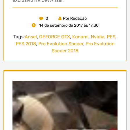
exclusivo NVIDIA Ansel.
0
Por Redação
14 de setembro de 2017 às 17:30
Tags:
Ansel
,
GEFORCE GTX
,
Konami
,
Nvidia
,
PES
,
PES 2018
,
Pro Evolution Soccer
,
Pro Evolution
Soccer 2018