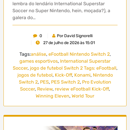
lembra do lendário International Superstar
Soccer no Super Nintendo, hein, moçada?), a
galera do…
0
Por David Signorelli
27 de julho de 2026 às 15:01
Tags:
análise
,
eFootball Nintendo Switch 2
,
games esportivos
,
International Superstar
Soccer
,
jogo de futebol Switch 2 Tags: eFootball
,
jogos de futebol
,
Kick-Off
,
Konami
,
Nintendo
Switch 2
,
PES
,
PES Switch 2
,
Pro Evolution
Soccer
,
Review
,
review eFootball Kick-Off
,
Winning Eleven
,
World Tour