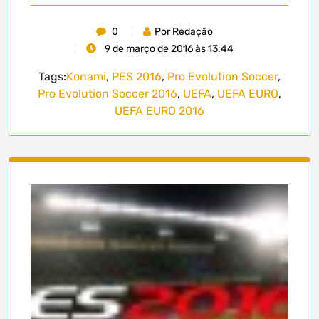
0
Por Redação
9 de março de 2016 às 13:44
Tags:
Konami
,
PES 2016
,
Pro Evolution Soccer
,
Pro Evolution Soccer 2016
,
UEFA
,
UEFA EURO
,
UEFA EURO 2016