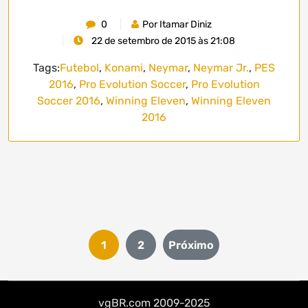
0
Por Itamar Diniz
22 de setembro de 2015 às 21:08
Tags:
Futebol
,
Konami
,
Neymar
,
Neymar Jr.
,
PES
2016
,
Pro Evolution Soccer
,
Pro Evolution
Soccer 2016
,
Winning Eleven
,
Winning Eleven
2016
Paginação
1
2
Próximo
de
posts
vgBR.com 2009-2025