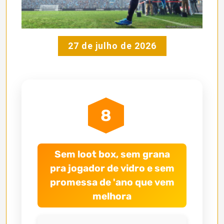
27 de julho de 2026
8
Sem loot box, sem grana
pra jogador de vidro e sem
promessa de 'ano que vem
melhora