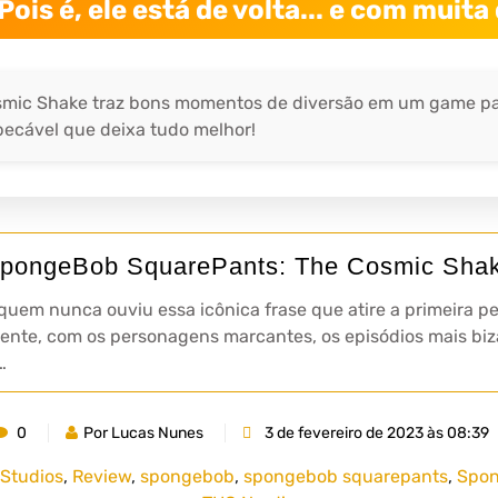
Pois é, ele está de volta... e com muita
mic Shake traz bons momentos de diversão em um game par
cável que deixa tudo melhor!
pongeBob SquarePants: The Cosmic Sha
, quem nunca ouviu essa icônica frase que atire a primeira
gente, com os personagens marcantes, os episódios mais biz
…
0
Por Lucas Nunes
3 de fevereiro de 2023 às 08:39
Studios
,
Review
,
spongebob
,
spongebob squarepants
,
Spon