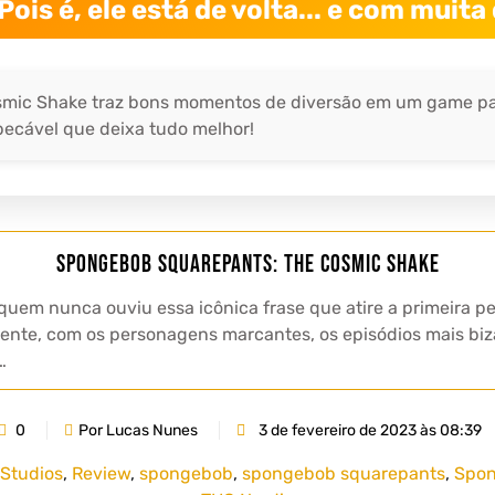
Pois é, ele está de volta... e com muita
mic Shake traz bons momentos de diversão em um game par
cável que deixa tudo melhor!
SpongeBob SquarePants: The Cosmic Shake
, quem nunca ouviu essa icônica frase que atire a primeira
gente, com os personagens marcantes, os episódios mais biz
…
0
Por Lucas Nunes
3 de fevereiro de 2023 às 08:39
Studios
,
Review
,
spongebob
,
spongebob squarepants
,
Spon