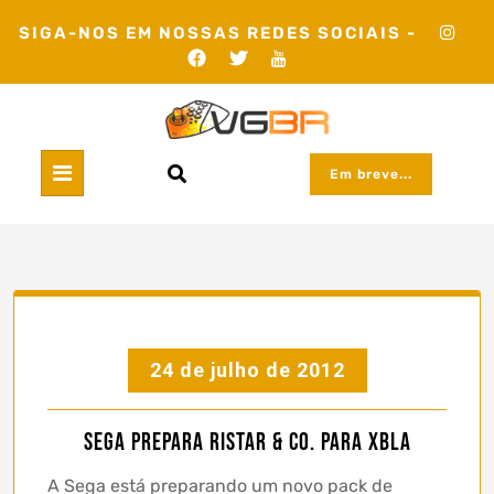
Skip
SIGA-NOS EM NOSSAS REDES SOCIAIS -
to
content
Em breve...
24 de julho de 2012
Sega prepara Ristar & Co. para XBLA
A Sega está preparando um novo pack de