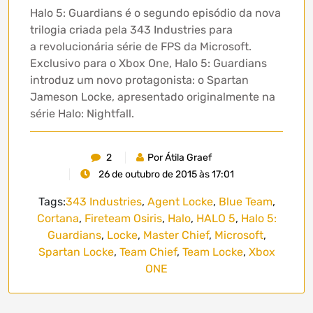
Halo 5: Guardians é o segundo episódio da nova
trilogia criada pela 343 Industries para
a revolucionária série de FPS da Microsoft.
Exclusivo para o Xbox One, Halo 5: Guardians
introduz um novo protagonista: o Spartan
Jameson Locke, apresentado originalmente na
série Halo: Nightfall.
2
Por Átila Graef
26 de outubro de 2015 às 17:01
Tags:
343 Industries
,
Agent Locke
,
Blue Team
,
Cortana
,
Fireteam Osiris
,
Halo
,
HALO 5
,
Halo 5:
Guardians
,
Locke
,
Master Chief
,
Microsoft
,
Spartan Locke
,
Team Chief
,
Team Locke
,
Xbox
ONE