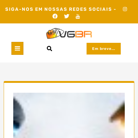
Skip
SIGA-NOS EM NOSSAS REDES SOCIAIS -
to
content
Em breve...