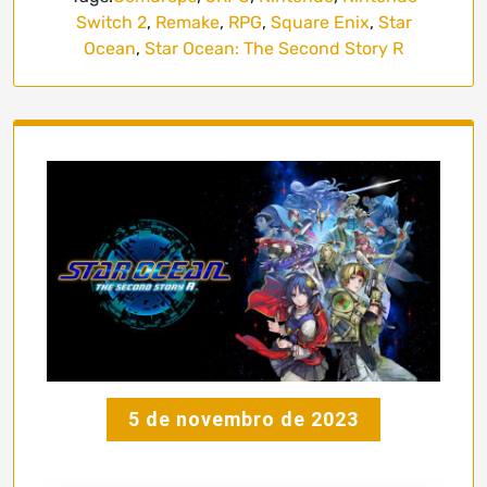
Switch 2
,
Remake
,
RPG
,
Square Enix
,
Star
Ocean
,
Star Ocean: The Second Story R
5 de novembro de 2023