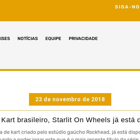
SIGA-NO
ISES
NOTÍCIAS
EQUIPE
PRIVACIDADE
23 de novembro de 2018
art brasileiro, Starlit On Wheels já está 
da de kart criado pelo estúdio gaúcho Rockhead, já está disp
undo a poder jogar este que é o mais recente título da série