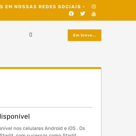
S EM NOSSAS REDES SOCIAIS -
Em breve...
disponível
onível nos celulares Android e iOS . Os
 Starlit, com sucessos como Starlit