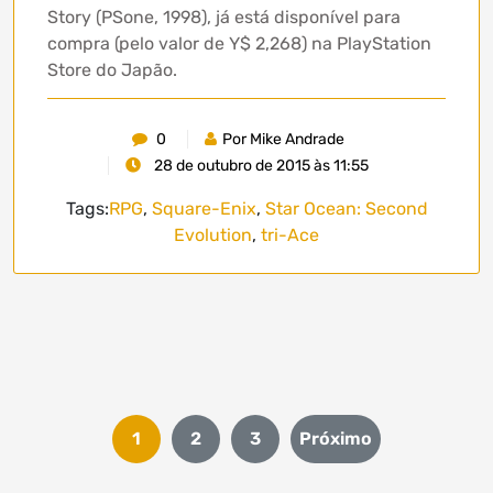
Story (PSone, 1998), já está disponível para
compra (pelo valor de Y$ 2,268) na PlayStation
Store do Japão.
0
Por Mike Andrade
28 de outubro de 2015 às 11:55
Tags:
RPG
,
Square-Enix
,
Star Ocean: Second
Evolution
,
tri-Ace
Paginação
1
2
3
Próximo
de
posts