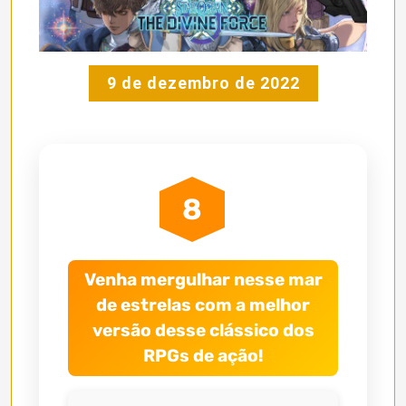
9 de dezembro de 2022
8
Venha mergulhar nesse mar
de estrelas com a melhor
versão desse clássico dos
RPGs de ação!