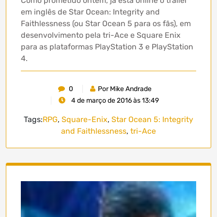
Como prometido ontem, já está online o trailer
em inglês de Star Ocean: Integrity and
Faithlessness (ou Star Ocean 5 para os fãs), em
desenvolvimento pela tri-Ace e Square Enix
para as plataformas PlayStation 3 e PlayStation
4.
0
Por Mike Andrade
4 de março de 2016 às 13:49
Tags:
RPG
,
Square-Enix
,
Star Ocean 5: Integrity
and Faithlessness
,
tri-Ace