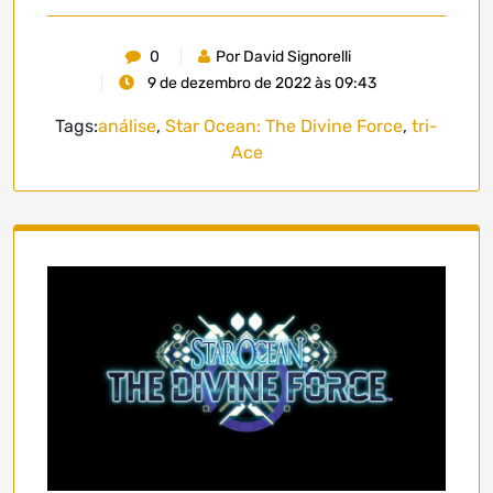
0
Por David Signorelli
9 de dezembro de 2022 às 09:43
Tags:
análise
,
Star Ocean: The Divine Force
,
tri-
Ace