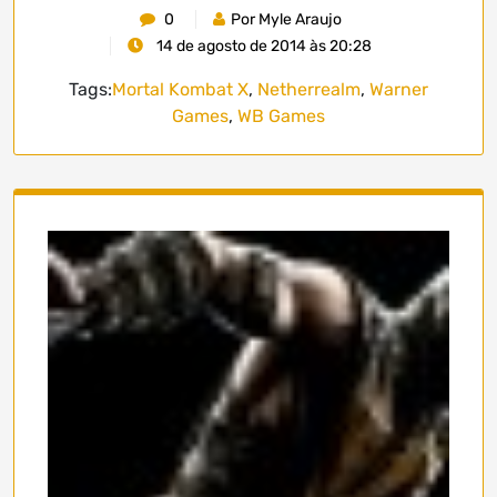
0
Por Myle Araujo
14 de agosto de 2014 às 20:28
Tags:
Mortal Kombat X
,
Netherrealm
,
Warner
Games
,
WB Games