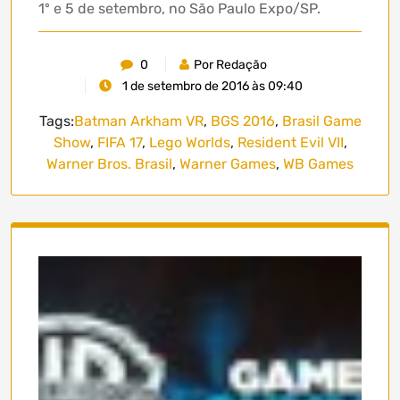
1º e 5 de setembro, no São Paulo Expo/SP.
0
Por Redação
1 de setembro de 2016 às 09:40
Tags:
Batman Arkham VR
,
BGS 2016
,
Brasil Game
Show
,
FIFA 17
,
Lego Worlds
,
Resident Evil VII
,
Warner Bros. Brasil
,
Warner Games
,
WB Games