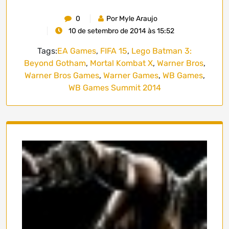
0
Por Myle Araujo
10 de setembro de 2014 às 15:52
Tags:
EA Games
,
FIFA 15
,
Lego Batman 3:
Beyond Gotham
,
Mortal Kombat X
,
Warner Bros
,
Warner Bros Games
,
Warner Games
,
WB Games
,
WB Games Summit 2014