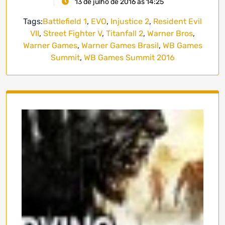
13 de julho de 2016 às 14:25
Tags:
Battlefield 1
,
EVO
,
Injustice 2
,
Resident Evil
VII
,
Street Fighter V
,
Titanfall 2
,
Warner Bros
,
Warner Games
,
Warner Games Brasil
,
WB Games
Summit
,
WB Games Summit 2016