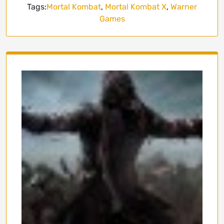
Tags:
Mortal Kombat
,
Mortal Kombat X
,
Warner
Games