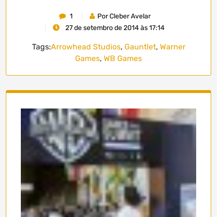
1
Por Cleber Avelar
27 de setembro de 2014 às 17:14
Tags:
Arrowhead Studios
,
Gauntlet
,
Warner
Games
,
WB Games