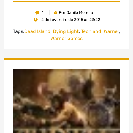
1
Por Danilo Moreira
2 de fevereiro de 2015 às 23:22
Tags:
Dead Island
,
Dying Light
,
Techland
,
Warner
,
Warner Games