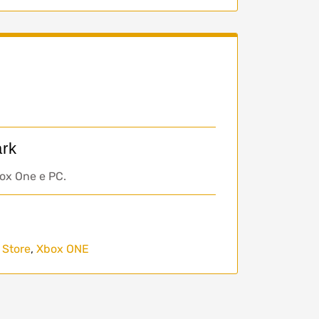
ark
box One e PC.
 Store
,
Xbox ONE