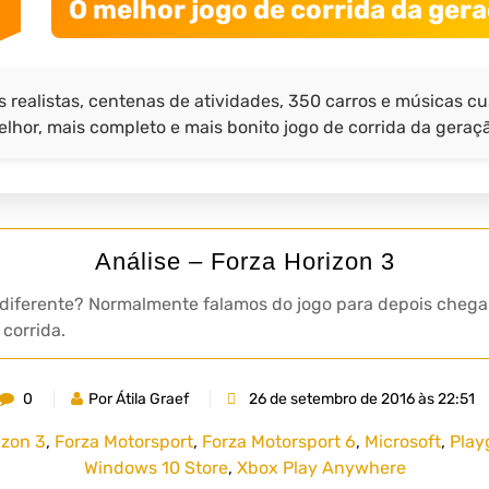
O melhor jogo de corrida da ger
s realistas, centenas de atividades, 350 carros e músicas cu
lhor, mais completo e mais bonito jogo de corrida da geraç
Análise – Forza Horizon 3
iferente? Normalmente falamos do jogo para depois chegar 
corrida.
0
Por Átila Graef
26 de setembro de 2016 às 22:51
izon 3
,
Forza Motorsport
,
Forza Motorsport 6
,
Microsoft
,
Play
Windows 10 Store
,
Xbox Play Anywhere