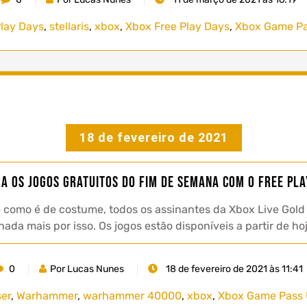
Play Days
,
stellaris
,
xbox
,
Xbox Free Play Days
,
Xbox Game Pa
18 de fevereiro de 2021
ra os jogos gratuitos do fim de semana com o Free Pla
como é de costume, todos os assinantes da Xbox Live Gold
a mais por isso. Os jogos estão disponíveis a partir de hoje
0
Por Lucas Nunes
18 de fevereiro de 2021 às 11:41
ser
,
Warhammer
,
warhammer 40000
,
xbox
,
Xbox Game Pass 