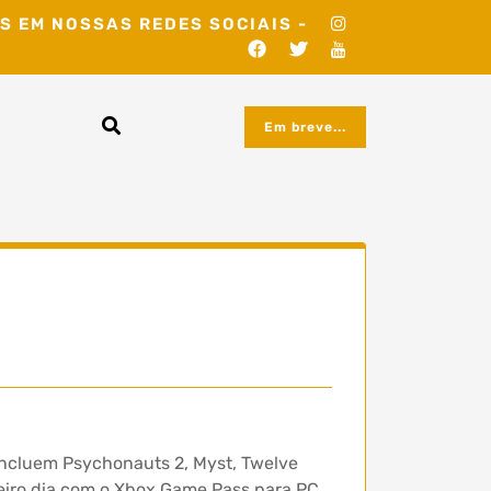
S EM NOSSAS REDES SOCIAIS -
Em breve...
 incluem Psychonauts 2, Myst, Twelve
meiro dia com o Xbox Game Pass para PC,