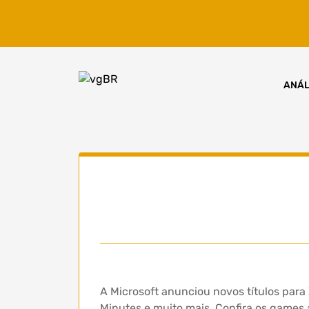
Skip
to
content
ANÁL
A Microsoft anunciou novos títulos para
Minutes e muito mais. Confira os games 