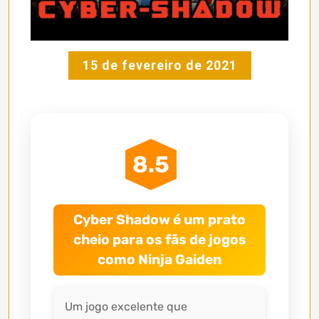
15 de fevereiro de 2021
8.5
Cyber Shadow é um prato
cheio para os fãs de jogos
como Ninja Gaiden
Um jogo excelente que