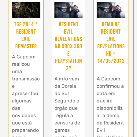
Resident
Demo de
TGS 2014 *
Evil
Resident
Resident
Revelations
Evil
Evil
no Xbox 360
Revelations
Remaster
e
HD =
A Capcom
Playstation
14/05/2013
realizou
3?
.
uma
A info vem
A Capcom
transmissão
da Coreia
confirmou a
e
do Sul
data em
apresentou
Segundo o
que irá
algumas
órgão que
disponibiliz
das
regula a
ar a demo
novidades
censura de
de Resident
que está
games
Evil
preparando