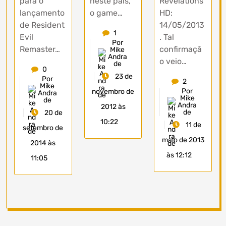
neste país,
Revelations
para o
o game…
HD:
lançamento
14/05/2013
de Resident
1
. Tal
Evil
Por
confirmaçã
Remaster…
Mike
Andra
o veio…
de
0
23 de
Por
2
Mike
Por
novembro de
Andra
Mike
de
Andra
2012 às
de
20 de
10:22
11 de
setembro de
maio de 2013
2014 às
às 12:12
11:05