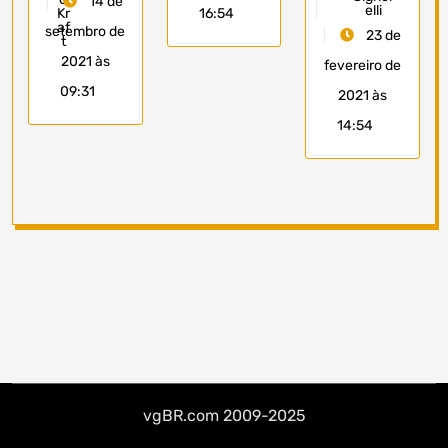
14 de
elli
16:54
setembro de
23 de
2021 às
fevereiro de
09:31
2021 às
14:54
vgBR.com 2009-2025