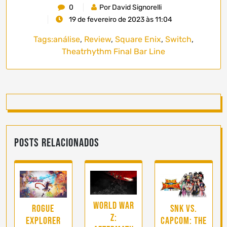
0
Por David Signorelli
19 de fevereiro de 2023 às 11:04
Tags:
análise
,
Review
,
Square Enix
,
Switch
,
Theatrhythm Final Bar Line
Posts Relacionados
World War
Rogue
SNK Vs.
Z:
Explorer
Capcom: The