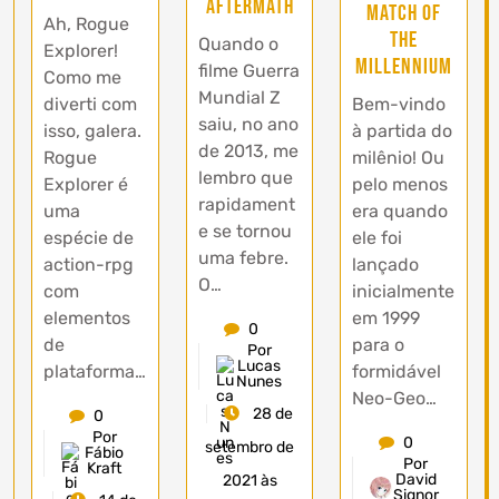
Aftermath
Match of
Ah, Rogue
the
Quando o
Explorer!
Millennium
filme Guerra
Como me
Mundial Z
diverti com
Bem-vindo
saiu, no ano
isso, galera.
à partida do
de 2013, me
Rogue
milênio! Ou
lembro que
Explorer é
pelo menos
rapidament
uma
era quando
e se tornou
espécie de
ele foi
uma febre.
action-rpg
lançado
O…
com
inicialmente
elementos
em 1999
0
de
para o
Por
Lucas
plataforma…
formidável
Nunes
Neo-Geo…
28 de
0
Por
0
setembro de
Fábio
Por
Kraft
David
2021 às
Signor