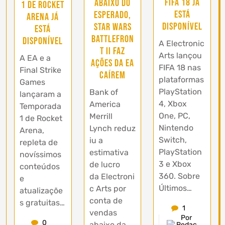
FIFA 18 já
abaixo do
1 de Rocket
está
esperado,
Arena já
disponível
Star Wars
está
Battlefron
disponível
A Electronic
t II faz
Arts lançou
A EA e a
ações da EA
FIFA 18 nas
Final Strike
caírem
plataformas
Games
PlayStation
Bank of
lançaram a
4, Xbox
America
Temporada
One, PC,
Merrill
1 de Rocket
Nintendo
Lynch reduz
Arena,
Switch,
iu a
repleta de
PlayStation
estimativa
novíssimos
3 e Xbox
de lucro
conteúdos
360. Sobre
da Electroni
e
Últimos…
c Arts por
atualizaçõe
conta de
s gratuitas…
1
vendas
Por
0
abaixo da
Redaç