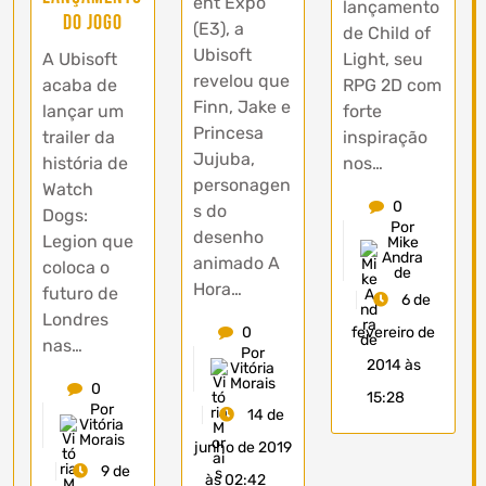
ent Expo
lançamento
do jogo
(E3), a
de Child of
Ubisoft
Light, seu
A Ubisoft
revelou que
RPG 2D com
acaba de
Finn, Jake e
forte
lançar um
Princesa
inspiração
trailer da
Jujuba,
nos…
história de
personagen
Watch
0
s do
Dogs:
Por
desenho
Legion que
Mike
Andra
animado A
coloca o
de
Hora…
futuro de
6 de
Londres
0
fevereiro de
nas…
Por
2014 às
Vitória
Morais
0
15:28
Por
14 de
Vitória
Morais
junho de 2019
9 de
às 02:42