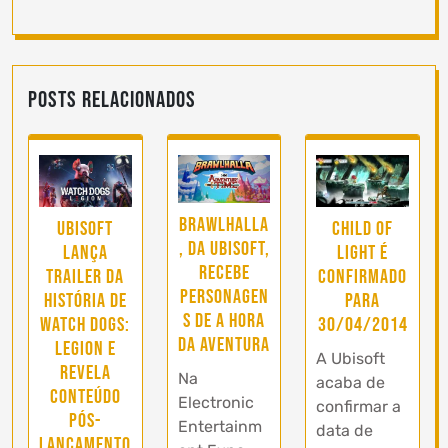
Posts Relacionados
Brawlhalla
Child of
Ubisoft
, da Ubisoft,
Light é
lança
recebe
confirmado
trailer da
personagen
para
história de
s de A Hora
30/04/2014
Watch Dogs:
da Aventura
Legion e
A Ubisoft
revela
Na
acaba de
conteúdo
Electronic
confirmar a
pós-
Entertainm
data de
lançamento