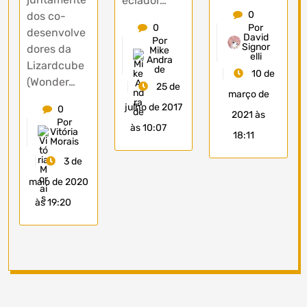
eciador…
0
dos co-
Por
0
desenvolve
David
Por
Signor
dores da
Mike
elli
Andra
Lizardcube
de
10 de
(Wonder…
25 de
março de
julho de 2017
0
2021 às
Por
às 10:07
Vitória
18:11
Morais
3 de
maio de 2020
às 19:20