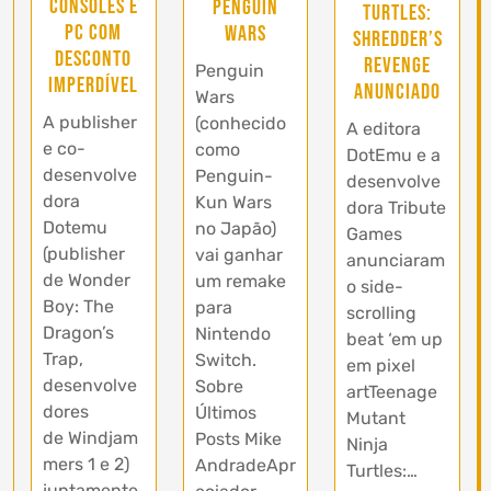
consoles e
Penguin
Turtles:
PC com
Wars
Shredder’s
desconto
Revenge
Penguin
imperdível
anunciado
Wars
A publisher
(conhecido
A editora
e co-
como
DotEmu e a
desenvolve
Penguin-
desenvolve
dora
Kun Wars
dora Tribute
Dotemu
no Japão)
Games
(publisher
vai ganhar
anunciaram
de Wonder
um remake
o side-
Boy: The
para
scrolling
Dragon’s
Nintendo
beat ‘em up
Trap,
Switch.
em pixel
desenvolve
Sobre
artTeenage
dores
Últimos
Mutant
de Windjam
Posts Mike
Ninja
mers 1 e 2)
AndradeApr
Turtles:…
juntamente