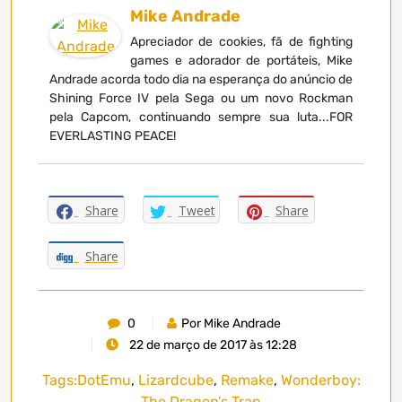
Mike Andrade
Apreciador de cookies, fã de fighting
games e adorador de portáteis, Mike
Andrade acorda todo dia na esperança do anúncio de
Shining Force IV pela Sega ou um novo Rockman
pela Capcom, continuando sempre sua luta...FOR
EVERLASTING PEACE!
Share
Tweet
Share
Share
0
Por Mike Andrade
22 de março de 2017 às 12:28
Tags:
DotEmu
,
Lizardcube
,
Remake
,
Wonderboy:
The Dragon’s Trap