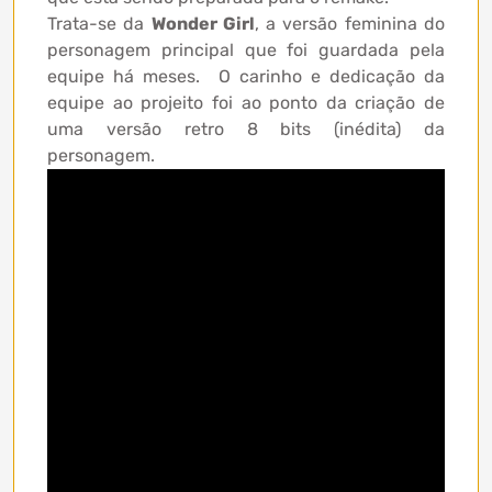
Trata-se da
Wonder Girl
, a versão feminina do
personagem principal que foi guardada pela
equipe há meses. O carinho e dedicação da
equipe ao projeito foi ao ponto da criação de
uma versão retro 8 bits (inédita) da
personagem.