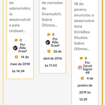
de
de consoles
18 de
sobrevivênc
de
janeiro,
ia
Overwatch.
anunciou a
desenvolvid
Sobre
desenvolve
o pela
Últimos…
dora
Undead…
DrinkBox
0
Studios.
Por
0
Átila
Sobre
Por
Graef
Átila
Últimos…
Graef
26 de
14 de
0
abril de 2016
Por
maio de 2018
às 11:43
David
Signor
às 14:34
elli
4 de
janeiro de
2019 às
13:39