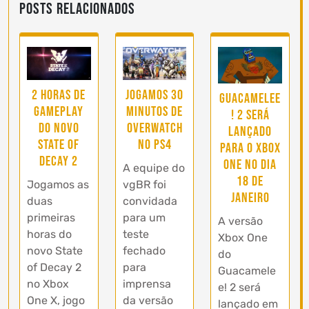
Posts Relacionados
2 horas de
Jogamos 30
Guacamelee
gameplay
minutos de
! 2 será
do novo
Overwatch
lançado
State of
no PS4
para o Xbox
Decay 2
One no dia
A equipe do
18 de
Jogamos as
vgBR foi
janeiro
duas
convidada
primeiras
para um
A versão
horas do
teste
Xbox One
novo State
fechado
do
of Decay 2
para
Guacamele
no Xbox
imprensa
e! 2 será
One X, jogo
da versão
lançado em