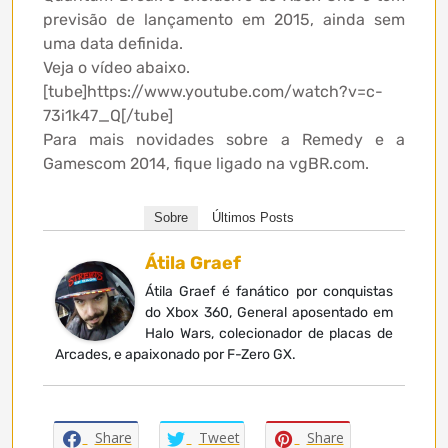
previsão de lançamento em 2015, ainda sem
uma data definida.
Veja o vídeo abaixo.
[tube]https://www.youtube.com/watch?v=c-
73i1k47_Q[/tube]
Para mais novidades sobre a Remedy e a
Gamescom 2014, fique ligado na vgBR.com.
Sobre
Últimos Posts
Átila Graef
Átila Graef é fanático por conquistas
do Xbox 360, General aposentado em
Halo Wars, colecionador de placas de
Arcades, e apaixonado por F-Zero GX.
Share
Tweet
Share