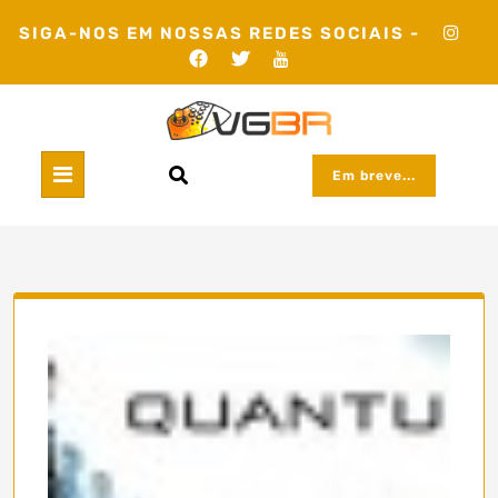
Skip
SIGA-NOS EM NOSSAS REDES SOCIAIS -
to
content
Em breve...