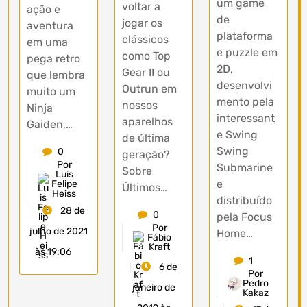
um game
voltar a
ação e
de
jogar os
aventura
plataforma
clássicos
em uma
e puzzle em
como Top
pega retro
2D,
Gear II ou
que lembra
desenvolvi
Outrun em
muito um
mento pela
nossos
Ninja
interessant
aparelhos
Gaiden,…
e Swing
de última
Swing
0
geração?
Por
Submarine
Sobre
Luis
e
Felipe
Últimos…
Heiss
distribuído
28 de
0
pela Focus
Por
julho de 2021
Home…
Fábio
Kraft
às 19:06
1
6 de
Por
Pedro
janeiro de
Kakaz