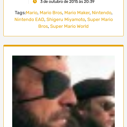
3 de outubro de 2015 às 20:39
Tags:
Mario
,
Mario Bros
,
Mario Maker
,
Nintendo
,
Nintendo EAD
,
Shigeru Miyamoto
,
Super Mario
Bros
,
Super Mario World