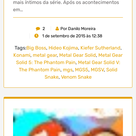
mais íntimos da série. Após os acontecimentos
em…
2
Por Danilo Moreira
1 de setembro de 2015 às 12:38
Tags:
Big Boss
,
Hideo Kojima
,
Kiefer Sutherland
,
Konami
,
metal gear
,
Metal Gear Solid
,
Metal Gear
Solid 5: The Phantom Pain
,
Metal Gear Solid V:
The Phantom Pain
,
mgs
,
MGS5
,
MGSV
,
Solid
Snake
,
Venom Snake