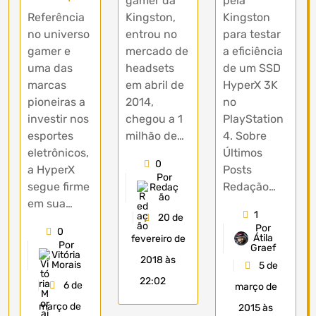
gamer da
pela
Referência
Kingston,
Kingston
no universo
entrou no
para testar
gamer e
mercado de
a eficiência
uma das
headsets
de um SSD
marcas
em abril de
HyperX 3K
pioneiras a
2014,
no
investir nos
chegou a 1
PlayStation
esportes
milhão de…
4. Sobre
eletrônicos,
Últimos
0
a HyperX
Posts
Por
segue firme
Redação…
Redaç
ão
em sua…
1
20 de
Por
0
Átila
fevereiro de
Por
Graef
Vitória
2018 às
Morais
5 de
22:02
6 de
março de
março de
2015 às