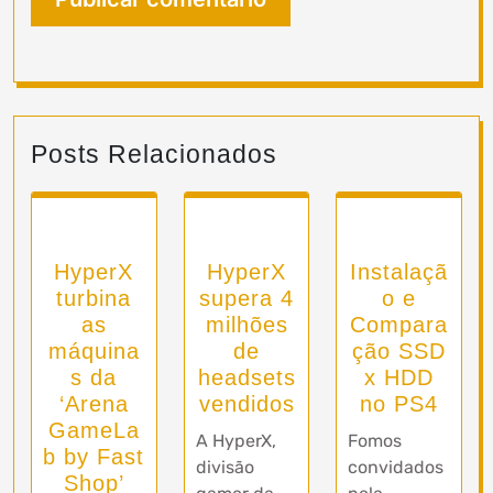
Posts Relacionados
HyperX
HyperX
Instalaçã
turbina
supera 4
o e
as
milhões
Compara
máquina
de
ção SSD
s da
headsets
x HDD
‘Arena
vendidos
no PS4
GameLa
A HyperX,
Fomos
b by Fast
divisão
convidados
Shop’