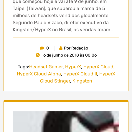
que começou hoje e vai até 9 de junho, em
Taipei (Taiwan), que superou a marca de 5
milhões de headsets vendidos globalmente.
Segundo Paulo Vizaco, diretor executivo da
Kingston/HyperX no Brasil, as vendas foram…
0
Por Redação
6 de junho de 2018 às 00:06
Tags:
Headset Gamer
,
HyperX
,
HyperX Cloud
,
HyperX Cloud Alpha
,
HyperX Cloud II
,
HyperX
Cloud Stinger
,
Kingston