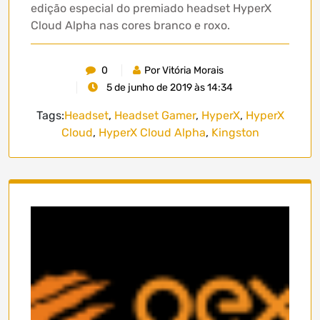
edição especial do premiado headset HyperX
Cloud Alpha nas cores branco e roxo.
0
Por Vitória Morais
5 de junho de 2019 às 14:34
Tags:
Headset
,
Headset Gamer
,
HyperX
,
HyperX
Cloud
,
HyperX Cloud Alpha
,
Kingston