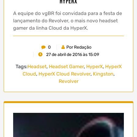
HyperX
A equipe do vgBR foi convidada para a festa de
lançamento do Revolver, o mais novo headset
gamer da linha Cloud da HyperX.
0
Por Redação
27 de abril de 2016 às 15:09
Tags:
Headset
,
Headset Gamer
,
HyperX
,
HyperX
Cloud
,
HyperX Cloud Revolver
,
Kingston
,
Revolver