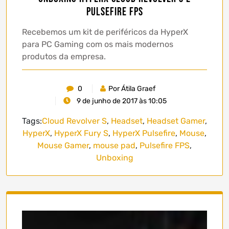
Pulsefire FPS
Recebemos um kit de periféricos da HyperX
para PC Gaming com os mais modernos
produtos da empresa.
0
Por Átila Graef
9 de junho de 2017 às 10:05
Tags:
Cloud Revolver S
,
Headset
,
Headset Gamer
,
HyperX
,
HyperX Fury S
,
HyperX Pulsefire
,
Mouse
,
Mouse Gamer
,
mouse pad
,
Pulsefire FPS
,
Unboxing