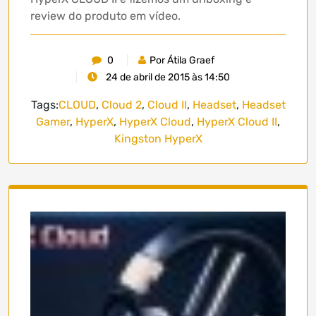
review do produto em vídeo.
0
Por Átila Graef
24 de abril de 2015 às 14:50
Tags:
CLOUD
,
Cloud 2
,
Cloud II
,
Headset
,
Headset
Gamer
,
HyperX
,
HyperX Cloud
,
HyperX Cloud II
,
Kingston HyperX