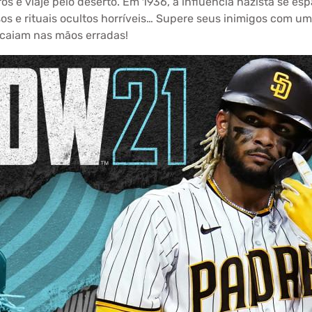
 e viaje pelo deserto. Em 1936, a influência nazista se es
sos e rituais ocultos horríveis… Supere seus inimigos com 
s caiam nas mãos erradas!