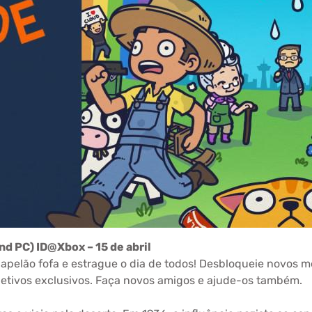
nd PC) ID@Xbox – 15 de abril
elão fofa e estrague o dia de todos! Desbloqueie novos m
jetivos exclusivos. Faça novos amigos e ajude-os também.