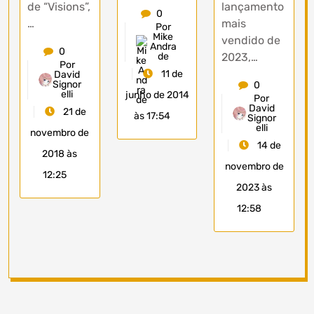
de “Visions”,
lançamento
0
…
mais
Por
Mike
vendido de
Andra
0
2023,…
de
Por
11 de
David
Signor
0
elli
junho de 2014
Por
David
21 de
às 17:54
Signor
elli
novembro de
14 de
2018 às
novembro de
12:25
2023 às
12:58