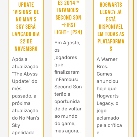
E3 2014 *
Update
Hogwarts
inFamous:
‘Visions’ de
Legacy já
Second Son
No Man’s
está
~First
Sky será
disponível
Light~ (PS4)
lançado dia
em todas as
22 de
plataforma
Em Agosto,
Novembro
s
os
jogadores
Após a
A Warner
que
atualização
Bros.
finalizaram
“The Abyss
Games
inFamous:
Update” do
anunciou
Second Son
mês
hoje que
terão a
passado, a
Hogwarts
oportunida
próxima
Legacy, o
de de voltar
atualização
jogo
ao mundo
do No Man’s
aclamado
do game,
Sky ,
pela crítica
mas agora,…
apelidada
e