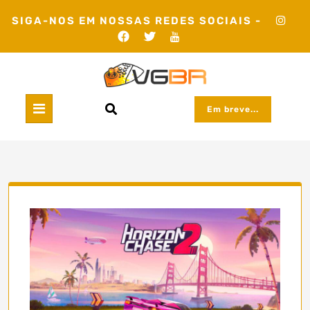
Skip
SIGA-NOS EM NOSSAS REDES SOCIAIS -
to
content
Em breve...