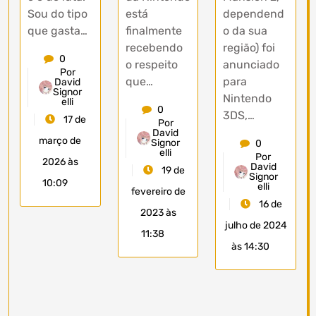
Sou do tipo
está
dependend
que gasta…
finalmente
o da sua
recebendo
região) foi
0
o respeito
anunciado
Por
que…
para
David
Signor
Nintendo
elli
0
3DS,…
17 de
Por
David
março de
Signor
0
elli
Por
2026 às
David
19 de
Signor
10:09
elli
fevereiro de
16 de
2023 às
julho de 2024
11:38
às 14:30