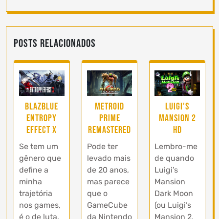
Posts Relacionados
BlazBlue
Metroid
Luigi’s
Entropy
Prime
Mansion 2
Effect X
Remastered
HD
Se tem um
Pode ter
Lembro-me
gênero que
levado mais
de quando
define a
de 20 anos,
Luigi’s
minha
mas parece
Mansion
trajetória
que o
Dark Moon
nos games,
GameCube
(ou Luigi’s
é o de luta.
da Nintendo
Mansion 2,