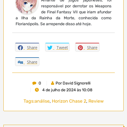
Amante de jogos japoneses, foi
responsável por derrotar os Weapons
de Final Fantasy VII que iriam afundar
a Ilha da Rainha da Morte, conhecida como
Florianópolis. Se arrepende disso até hoje.
Share
Tweet
Share
Share
0
Por David Signorelli
4 de julho de 2024 às 10:08
Tags:
análise
,
Horizon Chase 2
,
Review