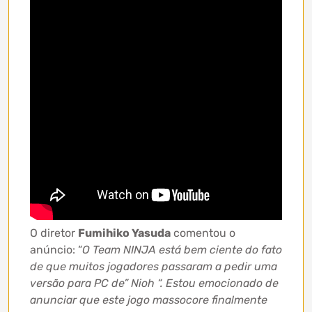
O diretor
Fumihiko Yasuda
comentou o
anúncio: “
O Team NINJA está bem ciente do fato
de que muitos jogadores passaram a pedir uma
versão para PC de” Nioh “. Estou emocionado de
anunciar que este jogo massocore finalmente