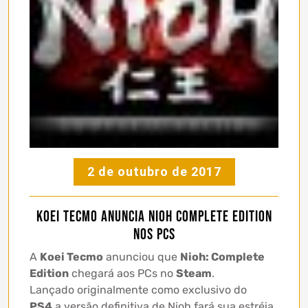
2 de outubro de 2017
KOEI TECMO anuncia Nioh Complete Edition
nos PCs
A
Koei Tecmo
anunciou que
Nioh: Complete
Edition
chegará aos PCs no
Steam
.
Lançado originalmente como exclusivo do
PS4
a versão definitiva de Nioh fará sua estréia