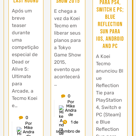
Last Round
Show 2015
para PS4,
Switch e PC;
Após um
E chega a
Blue
breve
vez da Koei
Reflection
teaser
Tecmo em
Sun para
durante
liberar seus
iOS, Android
uma
planos para
and PC
competição
a Tokyo
especial de
Game Show
A Koei
Dead or
2015,
Tecmo
Alive 5:
evento que
anunciou Bl
Ultimate
acontecerá
ue
para
…
Reflection
Arcade, a
Tie para
0
Tecmo Koei
PlayStation
Por
e…
Mike
4, Switch e
Andra
PC (Steam)
de
0
e Blue
1 de
Por
Mike
Reflection
setembro de
Andra