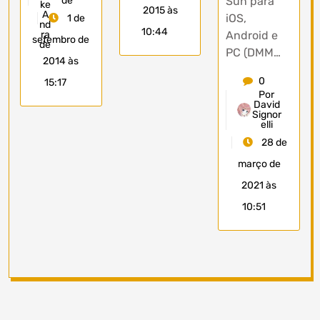
Sun para
de
2015 às
iOS,
1 de
10:44
Android e
setembro de
PC (DMM…
2014 às
0
15:17
Por
David
Signor
elli
28 de
março de
2021 às
10:51