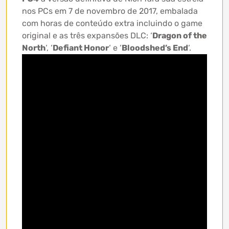
nos PCs em 7 de novembro de 2017, embalada
com horas de conteúdo extra incluindo o game
original e as três expansões DLC: ‘
Dragon of the
North
‘, ‘
Defiant Honor
‘ e ‘
Bloodshed’s End
‘.