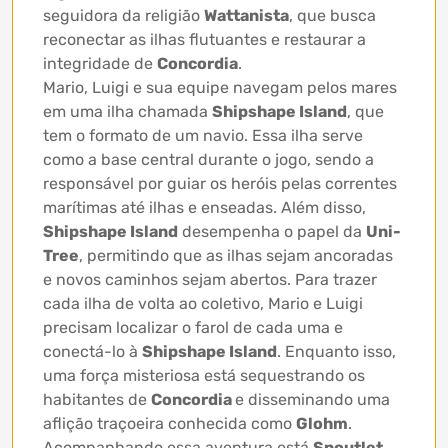
seguidora da religião
Wattanista
, que busca
reconectar as ilhas flutuantes e restaurar a
integridade de
Concordia
.
Mario, Luigi e sua equipe navegam pelos mares
em uma ilha chamada
Shipshape Island
, que
tem o formato de um navio. Essa ilha serve
como a base central durante o jogo, sendo a
responsável por guiar os heróis pelas correntes
marítimas até ilhas e enseadas. Além disso,
Shipshape Island
desempenha o papel da
Uni-
Tree
, permitindo que as ilhas sejam ancoradas
e novos caminhos sejam abertos. Para trazer
cada ilha de volta ao coletivo, Mario e Luigi
precisam localizar o farol de cada uma e
conectá-lo à
Shipshape Island
. Enquanto isso,
uma força misteriosa está sequestrando os
habitantes de
Concordia
e disseminando uma
aflição traçoeira conhecida como
Glohm
.
Acompanhando essa aventura está
Snoutlet
,