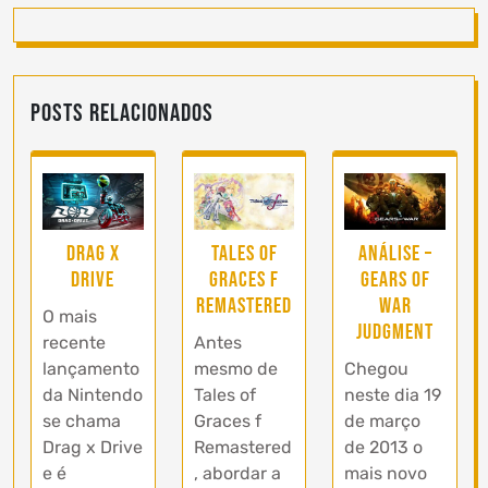
Posts Relacionados
Análise –
Drag x
Tales of
Gears of
Drive
Graces f
War
Remastered
O mais
Judgment
recente
Antes
Chegou
lançamento
mesmo de
neste dia 19
da Nintendo
Tales of
de março
se chama
Graces f
de 2013 o
Drag x Drive
Remastered
mais novo
e é
, abordar a