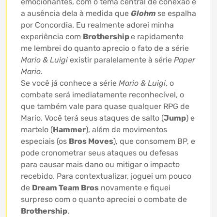
emocionantes, com o tema central de conexão e
a ausência dela à medida que
Glohm
se espalha
por Concordia. Eu realmente adorei minha
experiência com
Brothership
e rapidamente
me lembrei do quanto aprecio o fato de a série
Mario & Luigi
existir paralelamente à série
Paper
Mario
.
Se você já conhece a série
Mario & Luigi
, o
combate será imediatamente reconhecível, o
que também vale para quase qualquer RPG de
Mario. Você terá seus ataques de salto (
Jump
) e
martelo (
Hammer
), além de movimentos
especiais (os
Bros Moves
), que consomem BP, e
pode cronometrar seus ataques ou defesas
para causar mais dano ou mitigar o impacto
recebido. Para contextualizar, joguei um pouco
de
Dream Team Bros
novamente e fiquei
surpreso com o quanto apreciei o combate de
Brothership
.