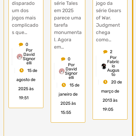
jogo da
disparado
série Tales
série Gears
um dos
em 2025
of War.
jogos mais
parece uma
Judgment
complicado
tarefa
chega
s que…
monumenta
como…
l. Agora
0
em…
Por
2
David
Por
Signor
0
Fabríc
elli
Por
io
David
Augus
15 de
Signor
to
elli
agosto de
20 de
15 de
2025 às
março de
janeiro de
19:51
2013 às
2025 às
19:05
15:55