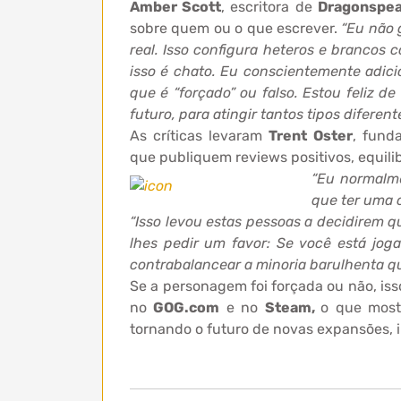
Amber Scott
, escritora de
Dragonspea
sobre quem ou o que escrever.
“Eu não 
real. Isso configura heteros e brancos 
isso é chato. Eu conscientemente adic
que é “forçado” ou falso. Estou feliz de
futuro, para atingir tantos tipos difere
As críticas levaram
Trent Oster
, fund
que publiquem reviews positivos, equilib
“Eu normalme
que ter uma 
“Isso levou estas pessoas a decidirem qu
lhes pedir um favor: Se você está joga
contrabalancear a minoria barulhenta q
Se a personagem foi forçada ou não, isso
no
GOG.com
e no
Steam,
o que mostr
tornando o futuro de novas expansões, i