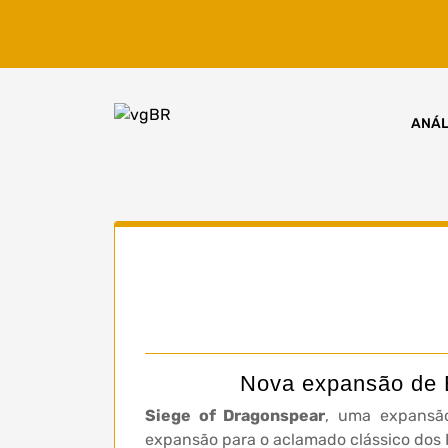
Skip
to
content
ANÁL
Nova expansão de B
Siege of Dragonspear
, uma expansã
expansão para o aclamado clássico dos