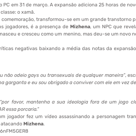
 o PC em 31 de março. A expansão adiciona 25 horas de novo
classe: o xamã.
de comemoração, transformou-se em um grande transtorno p
ns jogadores, é a presença de
Mizhena
, um NPC que revela
 nasceu e cresceu como um menino, mas deu-se um novo no
ríticas negativas baixando a média das notas da expansão
eu não odeio gays ou transexuais de qualquer maneira”
, es
a garganta e eu sou obrigado a conviver com ele em vez d
“por favor, mantenha a sua ideologia fora de um jogo c
R essa porcaria.”
um jogador fez um vídeo assassinando a personagem trans
r atacando
Mizhena
.
__6nFM5GER8