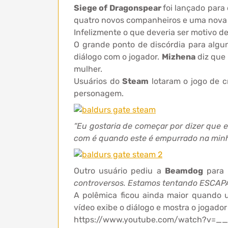
Siege of Dragonspear
foi lançado para
quatro novos companheiros e uma nova 
Infelizmente o que deveria ser motivo 
O grande ponto de discórdia para algu
diálogo com o jogador.
Mizhena
diz que
mulher.
Usuários do
Steam
lotaram o jogo de c
personagem.
“Eu gostaria de começar por dizer que 
com é quando este é empurrado na minh
Outro usuário pediu a
Beamdog
para
controversos. Estamos tentando ESCAPA
A polêmica ficou ainda maior quando 
vídeo exibe o diálogo e mostra o jogado
https://www.youtube.com/watch?v=