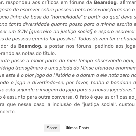
r
, respondeu aos críticos em fóruns da
Beamdog
, afirma
gosto de escrever sobre pessoas heterossexuais/brancas o
como linha de base da “normalidade” a partir do qual deve
iono tanta diversidade quanto posso para a minha escrita
 ser um SJW [guerreiro da justiça social] e espero escrever
ntes de pessoas quanto for possível. Todos devem ter a chanc
ador da
Beamdog
, a postar nos fóruns, pedindo aos joga
rando as notas do título.
nte passo a maior parte do meu tempo observando aqui, 
clériga transgênero e uma piada do Minsc ofendeu enorme
e este é o pior jogo da História e a darem a ele nota zero 
ndo o jogo e divertindo-se, por favor, tenha a bondade d
ue está sujando a imagem do jogo para os novos jogadores.”
 é assunto para outra conversa. O fato é que as críticas ao
a que nesse caso, a inclusão de “justiça social”, custo
ncerto.
Sobre
Últimos Posts