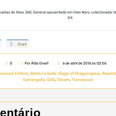
nquistas do Xbox 360, General aposentado em Halo Wars, colecionador 
GX.
Share
0
Por Átila Graef
6 de abril de 2016 às 02:06
hanced Edition
,
Baldur's Gate: Siege of Dragonspear
,
Beamd
Gamergate
,
GOG
,
Steam
,
Transexual
entário